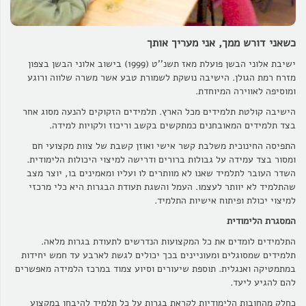
כשאני דורש ממך,
אני מעריך אותך
ישיבת אלוני הבשן פועלת מאז תשנ''ט (1999) בישוב אלוני הבשן בצפון
מזרח רמת הגולן. הישיבה נושקת לשמורת טבע אשר משרה שלווה ורוגע
ומוסיפה לאווירה המיוחדת.
הישיבה קולטת תלמידים מכל הארץ. תלמידים הזקוקים להנעה מסוג אחר
בצד תלמידים המאובחנים כמתקשים בקשב וריכוז ולקויות למידה.
התפיסה החינוכית משלבת קשר אישי ואוזן קשבת של צוות מקצועי חם
ומסור בצד עמידה על גבולות ברורים ודרישה למיצוי היכולות הלימודית.
השדר העובר לתלמיד שאנו לא מוותרים לו ועליו ומאמינים בו, יוצר מצב
שהתלמיד לא יוותר לעצמו. העמל והשגת תעודת הבגרות היא כלי מרכזי
למיצוי יכולת ופיתוח אישיות התלמיד.
המסגרת הלימודית
התלמידים לומדים את כל המקצועות הנדרשים לתעודת בגרות מלאה.
תלמידים שמסוגלים ומעוניינים בכך יכולים לגשת לארבע עד חמש יחידות
במתמטיקה ואנגלית. תוספת שיעורים וסיוע צמוד במרכז הלמידה מאפשרים
להם להגיע ליעד.
כחלק מהחובות הלימודיות לקראת בגרות על כל תלמיד להיבחן במקצוע