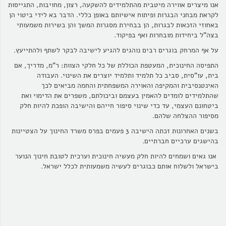
אנו מיצרים אווירה מיטבית מהתלמידים להשקעה, רצון, מחויבות, התגייסות
לקראת מבחני הבגרות ופיתוח אישיותם באופן כללי. הדבר בא לידי ביטוי הן
באחוזי הזכאות לבגרות, הן בבחירת מסגרות המשך והן בשירות משמעותי
בצה"ל ביחידות מובחרות ואף בפיקוד.
על אף המרחק בוגרים רבים נוהגים להגיע לישיבה לבקר לשתף ולהתייעץ.
התפיסה החינוכית, המעטפת הכוללת של כל חלקי הצוות: ר"מ, מדריך, אם
בית, עו"סית, סביב כל תלמיד ותלמיד יוצרים את השינוי. העבודה
האינטנסיבית והמקיפה והאוירה המשפחתית והחמה מביאים לכך
שהתלמידים לומדים להאמין בעצמם וביכולתם, משפרים את הדימוי ואת
ביטחונם העצמי, עד כדי שינוי סיפור חייהם והישיבה הופכת להיות חלק
מסיפור ההצלחה שלהם.
בשנים האחרונות זכתה הישיבה 3 פעמים בפרס משרד החינוך על הצטיינות
בהישגים ערכיים חברתיים.
אנו גאים ושמחים להיות חלק מעשיה חינוכית וערכית לטובת חינוך הנוער
בישראל ולשלוח אותם כבוגרים לעשיה משמעותית לכלל ישראל.