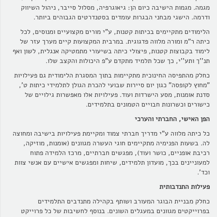
מגמה. מגמות הישיבה כיום הן: גיאוגרפיה, מסלול סייבר, ניהול השיווק
ודרמה. הישגי מבחני הבגרות עומדים בסטנדרטים הגבוהים ביותר.
הלימודים מתקיימים בכיתות קטנות, ע"י מורים מקצועיים ומנוסים, לכל
כיתה ר"מ ומורה מלווה פדגוגית. במרבית המקצועות קיים מערך עזר של
לימוד בקבוצות קטנות, פיצולי כיתה בשיעורי מתמטיקה אנגלית, לשון ואף
תנ''ך ותע''י, כך שכל תלמיד מתקדם ע"פ היכולות והקצב שלו.
כחלק מהתפיסה החינוכית מתקיימות בתוך המסגרת הלימודית גם פעילויות
"מחוץ לקופסה" כגון יום סיירות שבועי להכרת הגולן לתלמידי כיתות ט',
סדנת אומנות, מסע הישרדות ועוד. פעילויות אלו מאפשרות גילויים של
כישורים וכשרונות חבויים הטמונים בתלמידים.
הפן האישי
,
החברתי והערכי
כל כיתה מלווה ע"י מדריך חברתי צמוד ומקיימת פעילויות בישיבה ומחוצה
לה. בשעות הפנימיה מתקיימים חוגי העשרה מגוונים (אומנות, מוזיקה,
רכיבת אופניים, כושר ועוד), מפגשים חברתיים, מרכז הלמידה פתוח
למעוניינים בכך, מועדון תלמידים, שיחות ומפגשים אישיים עם אנשי צוות
וכד'.
פעילות התנדבותית
כחלק מבניית הבוגר המעורב ושותף בקהילה מתנדבים התלמידים
בפרוייקטים מגוונים במעגלים השונים. בנוסף לחשיבות של כל פרוייקט