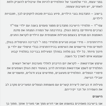
בפני עצמו, הרי שלמעבר של התלמידים להיות אלו שיכולים להעניק ולתת
לאחרים, יש חשיבות עצומה.
בישוב – התנדבות בגני הילדים, סיוע בבניית סוכות לזקוקים לכך, חונכויות
לילדים.
צמי''ד – תלמידי הישיבה מתנדבים מספר פעמים בשנה עם ילדי צמי''ד
(צרכים מיוחדים) ברמת הגולן. בהדרכתה של המורה המנחה את סדנת
האומנות הם מנחים בעצמם פעילות אומנותית עם הילדים לקראת החגים.
הידרותרפיה - מידי שבוע מגיעים תלמידי כתה י' לבריכה הטיפולית בגולן,
לומדים ומיד מיישמים את השימוש בהידרותרפיה ככלי טיפולי עם ילדי גן
חינוך מיוחד. כל ילד בגן מלווה במהלך הפעילות בבריכה בתלמיד קבוע
שנמצא איתו לאורך כל השנה.
שיפוץ אנדרטאות – לקראת יום הזיכרון לחללי מערכות ישראל יוצאים
התלמידים לשפץ אנדרטאות הפזורות לרוב בשטחי רמת הגולן ושומעים את
סיפורי הנופלים. התלמידים מעשבים, מחדשים צבע ודגלים, ומשפרים את
שבילי הגישה.
פעילות זו הביאה ליצירת קשרים עם משפחות הנופלים המעריכים מקרב לב
את השמירה על זכר יקיריהם.
הישגים
אנו בישיבה מאמינים במשפט אם אני דורש ממך אני מעריך אותך. מתוך כך